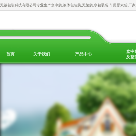
无锡包装科技有限公司专业生产盒中袋,液体包装袋,无菌袋,水包装袋,车用尿素袋,厂家
盒中
首页
关于我们
产品中心
及整