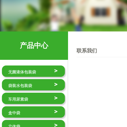
产品中心
联系我们
无菌液体包装袋
袋装水包装袋
车用尿素袋
盒中袋
立体袋