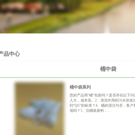
产品中心
桶中袋
桶中袋系列
您的产品用“桶”包装吗？是否存在以下
入大，成本高。2、清洗作用的污水排放
到“QS”的标准？4、桶的清洁与否，客
现吗？5、旧桶装新料，…