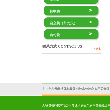
桶中袋
自立袋（带龙头）
自封袋
联系方式 CONTACT US
>更多
主打产品:
无菌液体包装袋
袋装水包装袋
车用尿素袋
无锡包装科技有限公司专业研发生产液体包装袋,盒中