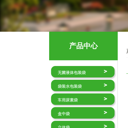
产品中心
无菌液体包装袋
袋装水包装袋
车用尿素袋
盒中袋
立体袋