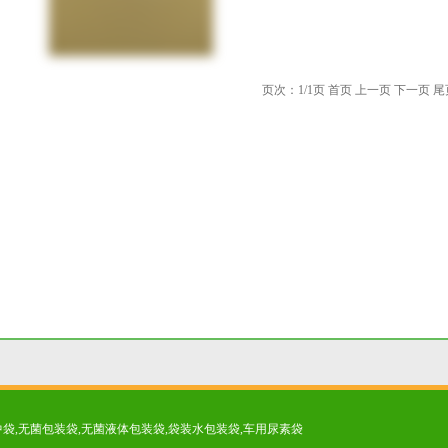
页次：1/1页 首页 上一页 下一页 尾
袋,无菌包装袋,无菌液体包装袋,袋装水包装袋,车用尿素袋